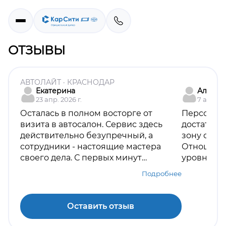
ОТЗЫВЫ
АВТОЛАЙТ · КРАСНОДАР
Екатерина
Алекса
23 апр. 2026 г.
7 апр. 20
Осталась в полном восторге от
Персонал 
визита в автосалон. Сервис здесь
достаточн
действительно безупречный, а
зону отдых
сотрудники - настоящие мастера
Отношени
своего дела. С первых минут
уровне. К
чувствуется искренняя забота о
ответстве
Подробнее
клиенте. Менеджер проявил
пожелания
максимум внимания, ответил на все
скидки.
вопросы и помог подобрать именно
Оставить отзыв
тот автомобиль, который я хотела.
Всё оформление прошло