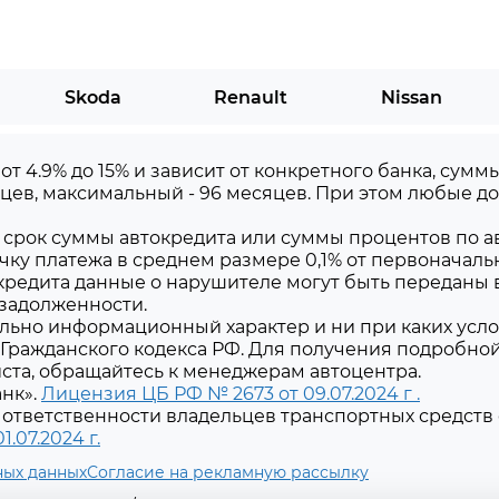
S09
Skoda
Renault
Nissan
 от 4.9% до 15% и зависит от конкретного банка, сум
цев, максимальный - 96 месяцев. При этом любые 
срок суммы автокредита или суммы процентов по ав
чку платежа в среднем размере 0,1% от первоначаль
редита данные о нарушителе могут быть переданы 
 задолженности.
льно информационный характер и ни при каких усло
Гражданского кодекса РФ. Для получения подробно
уйста, обращайтесь к менеджерам автоцентра.
нк».
Лицензия ЦБ РФ № 2673 от 09.07.2024 г .
ответственности владельцев транспортных средств 
.07.2024 г.
ных данных
Согласие на рекламную рассылку