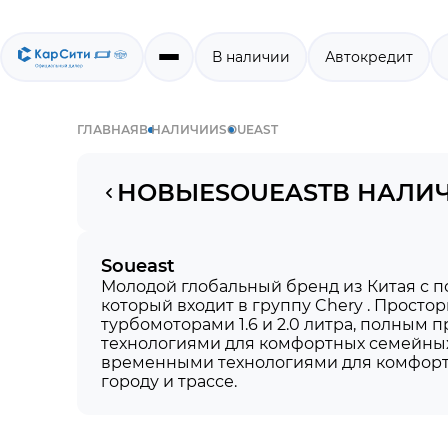
В наличии
Автокредит
ГЛАВНАЯ
В НАЛИЧИИ
SOUEAST
вый Soueast в Краснодаре
НОВЫЕ
SOUEAST
В НАЛИ
Soueast
Молодой глобальный бренд из Китая с п
который входит в группу Chery . Просто
турбомоторами 1.6 и 2.0 литра, полным
технологиями для комфортных семейных 
временными технологиями для комфорт
городу и трассе.