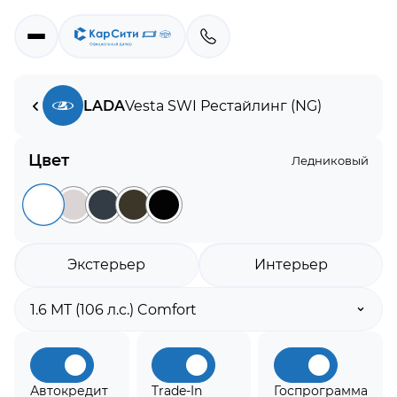
LADA
Vesta SW
I Рестайлинг (NG)
Цвет
Ледниковый
Экстерьер
Интерьер
Автокредит
Trade-In
Госпрограмма