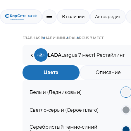
В наличии
Автокредит
ГЛАВНАЯ
В НАЛИЧИИ
LADA
LARGUS 7 МЕСТ
LADA
Largus 7 мест
I Рестайлинг
Цвета
Описание
Белый (Ледниковый)
Светло-серый (Серое плато)
Cеребристый темно-синий