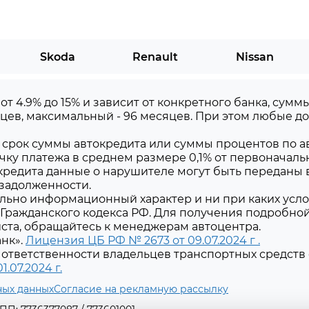
Skoda
Renault
Nissan
 от 4.9% до 15% и зависит от конкретного банка, сум
цев, максимальный - 96 месяцев. При этом любые 
срок суммы автокредита или суммы процентов по ав
чку платежа в среднем размере 0,1% от первоначаль
редита данные о нарушителе могут быть переданы 
 задолженности.
льно информационный характер и ни при каких усло
Гражданского кодекса РФ. Для получения подробно
уйста, обращайтесь к менеджерам автоцентра.
нк».
Лицензия ЦБ РФ № 2673 от 09.07.2024 г .
ответственности владельцев транспортных средств 
.07.2024 г.
ных данных
Согласие на рекламную рассылку