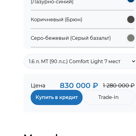
(Лазурно-синий)
Коричневый (Брюн)
Серо-бежевый (Серый базальт)
Красный (Красный сплав)
1.6 л. МТ (90 л.с.) Comfort Light 7 мест
Черный (Черная жемчужина)
830 000 ₽
Цена
1 280 000 ₽
Купить в кредит
Trade-In