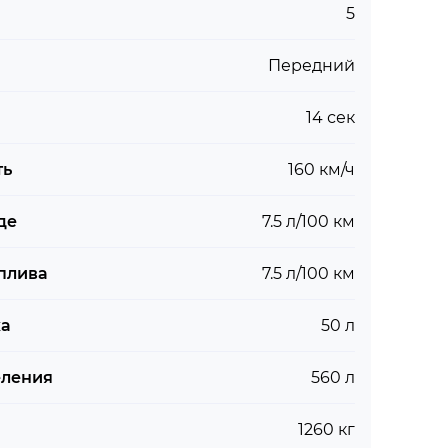
5
Передний
14 сек
ть
160 км/ч
де
7.5 л/100 км
плива
7.5 л/100 км
ка
50 л
еления
560 л
1260 кг