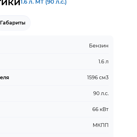
тики
1.6 л. МТ (90 л.с.)
Габариты
Бензин
1.6 л
теля
1596 см3
90 л.с.
66 кВт
МКПП