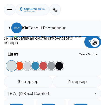
Kia
Ceed
III Рестайлинг
Универсальная система кругового
360°
обзора
Цвет
Cassa White
Экстерьер
Интерьер