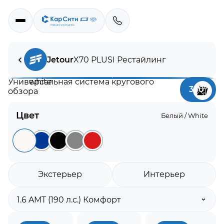
Jetour
X70 PLUS
I Рестайлинг
Универсальная система кругового
360°
обзора
Цвет
Белый / White
Экстерьер
Интерьер