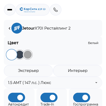
Jetour
X70
I Рестайлинг 2
Цвет
Белый
Экстерьер
Интерьер
Автокредит
Trade-In
Госпрограмма