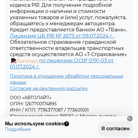
кодекса РФ. Для получения подробной
информации о наличии и стоимости
указанных товаров и (или) услуг, пожалуйста,
обращайтесь к менеджерам автоцентра.
Кредит предоставляется банком АО «ТБанк».
Лицензия ЦБ РФ № 2673 от 09.07.2024 г .
Обязательное страхование гражданской
ответственности владельцев транспортных
средств осуществляется АО «Т-Страхование»
по лицензии ОС№ 0191-03 от
01.07.2024 г.
Политика в отношении обработки персональных
данных
Согласие на рекламную рассылку
ООО «АВТОЛАЙТ»
ОГРН: 1267700174895
ИНН / КПП: 7736377087 / 773601001
Юридический адрес: 199261, г. Москва, вн.тер.г.
муниципальный округ Ломоносовский, пр-т
🍪
Мы используем cookies
Ленинский, д. 85, помещ. 7П
Я согласен
Подробнее