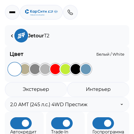
Jetour
T2
Цвет
Белый / White
Экстерьер
Интерьер
Автокредит
Trade-In
Госпрограмма