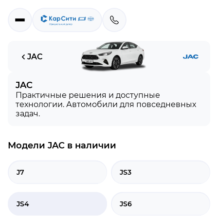
вый JAC в Краснодаре
JAC
JAC
Практичные решения и доступные
технологии. Автомобили для повседневных
задач.
Модели
JAC
в наличии
J7
JS3
JS4
JS6