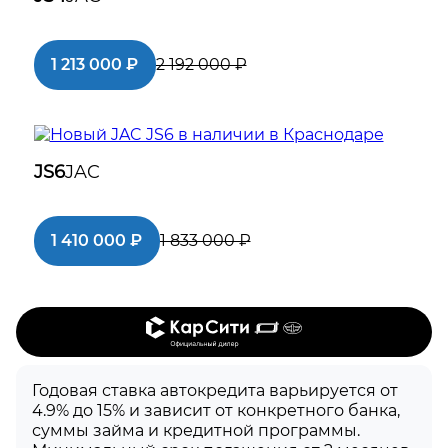
1 213 000 ₽
2 192 000 ₽
о
JAC
JS4
JS6
JAC
1 410 000 ₽
1 833 000 ₽
о
JAC
JS6
Годовая ставка автокредита варьируется от
4.9% до 15% и зависит от конкретного банка,
суммы займа и кредитной программы.