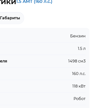
тики
1.5 AMT (160 л.с.)
Габариты
Бензин
1.5 л
теля
1498 см3
160 л.с.
118 кВт
Робот