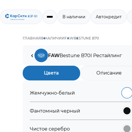
В наличии
Автокредит
ГЛАВНАЯ
В НАЛИЧИИ
FAW
BESTUNE B70
FAW
Bestune B70
I Рестайлинг
Цвета
Описание
Жемчужно-белый
Фантомный черный
Чистое серебро