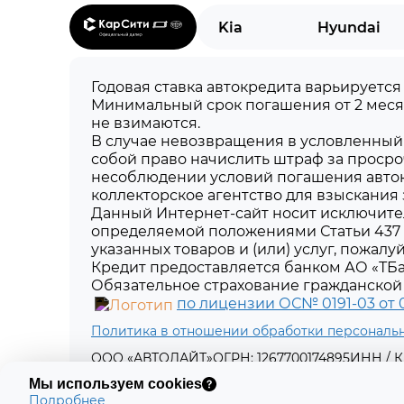
Kia
Hyundai
Годовая ставка автокредита варьируется
Минимальный срок погашения от 2 меся
не взимаются.
В случае невозвращения в условленный 
собой право начислить штраф за просро
несоблюдении условий погашения авток
коллекторское агентство для взыскания
Данный Интернет-сайт носит исключите
определяемой положениями Статьи 437 
указанных товаров и (или) услуг, пожал
Кредит предоставляется банком АО «ТБа
Обязательное страхование гражданской 
по лицензии ОС№ 0191-03 от 01
Политика в отношении обработки персональ
ООО «АВТОЛАЙТ»
ОГРН: 1267700174895
ИНН / К
Юридический адрес: 199261, г. Москва, вн.тер
Мы используем cookies
Подробнее