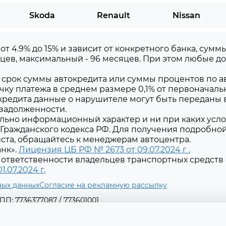
Skoda
Renault
Nissan
 от 4.9% до 15% и зависит от конкретного банка, сум
цев, максимальный - 96 месяцев. При этом любые 
срок суммы автокредита или суммы процентов по ав
чку платежа в среднем размере 0,1% от первоначаль
редита данные о нарушителе могут быть переданы 
 задолженности.
льно информационный характер и ни при каких усло
Гражданского кодекса РФ. Для получения подробно
уйста, обращайтесь к менеджерам автоцентра.
нк».
Лицензия ЦБ РФ № 2673 от 09.07.2024 г .
ответственности владельцев транспортных средств 
.07.2024 г.
ных данных
Согласие на рекламную рассылку
ПП: 7736377087 / 773601001
.г. муниципальный округ Ломоносовский, пр-т Ленинский, д. 