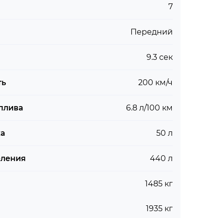
7
Передний
9.3 сек
ть
200 км/ч
плива
6.8 л/100 км
ка
50 л
еления
440 л
1485 кг
1935 кг